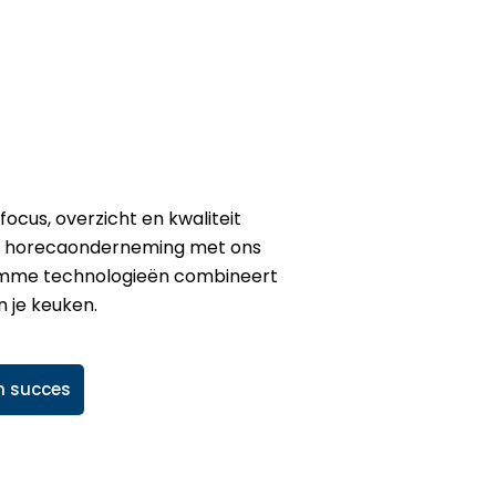
ocus, overzicht en kwaliteit
uw horecaonderneming met ons
limme technologieën combineert
 je keuken.
n succes